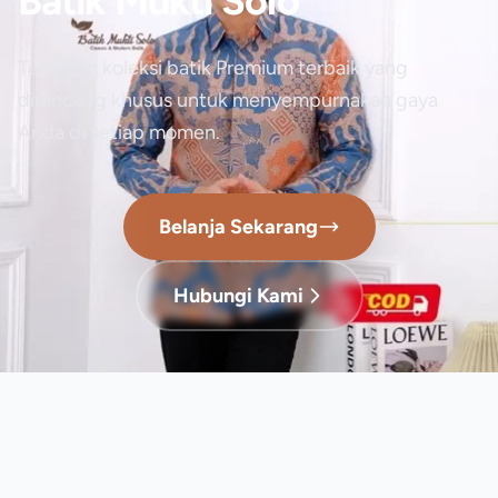
Batik Mukti Solo
Temukan koleksi batik Premium terbaik yang
dirancang khusus untuk menyempurnakan gaya
Anda di setiap momen.
Belanja Sekarang
Hubungi Kami